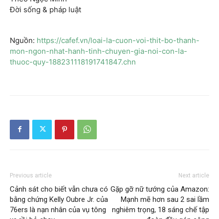
Đời sống & pháp luật
Nguồn:
https://cafef.vn/loai-la-cuon-voi-thit-bo-thanh-
mon-ngon-nhat-hanh-tinh-chuyen-gia-noi-con-la-
thuoc-quy-188231118191741847.chn
Previous article
Next article
Cảnh sát cho biết vẫn chưa có
Gặp gỡ nữ tướng của Amazon:
bằng chứng Kelly Oubre Jr. của
Mạnh mẽ hơn sau 2 sai lầm
76ers là nạn nhân của vụ tông
nghiêm trọng, 18 sáng chế tập