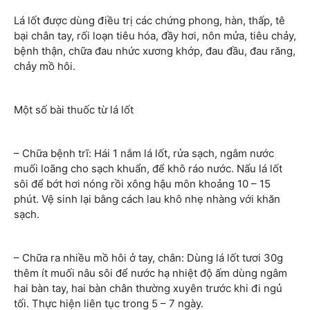
Lá lốt được dùng điều trị các chứng phong, hàn, thấp, tê
bại chân tay, rối loạn tiêu hóa, đầy hơi, nôn mửa, tiêu chảy,
bệnh thận, chữa đau nhức xương khớp, đau đầu, đau răng,
chảy mồ hôi.
Một số bài thuốc từ lá lốt
– Chữa bệnh trĩ: Hái 1 nắm lá lốt, rửa sạch, ngâm nước
muối loãng cho sạch khuẩn, để khô ráo nước. Nấu lá lốt
sôi để bớt hơi nóng rồi xông hậu môn khoảng 10 – 15
phút. Vệ sinh lại bằng cách lau khô nhẹ nhàng với khăn
sạch.
– Chữa ra nhiều mồ hôi ở tay, chân: Dùng lá lốt tươi 30g
thêm ít muối nâu sôi để nước hạ nhiệt độ ấm dùng ngâm
hai bàn tay, hai bàn chân thường xuyên trước khi đi ngủ
tối. Thực hiện liên tục trong 5 – 7 ngày.