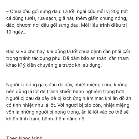
– Chữa đầu gối sưng đau: Lá lốt, ngải cứu mỗi vị 20g (tất
cả dùng tươi), rửa sạch, giã nát, thêm giấm chưng nóng,
đắp, chườm nơi đầu gối sưng đau. Mỗi liệu trình điều trị
10 ngày…
Bác sĩ Vũ cho hay, khi dùng lá lốt chữa bệnh cần phải cẩn
trọng tránh tác dụng phụ. Để đảm bảo an toàn, cần tham
khảo kĩ ý kiến chuyên gia trước khi sử dụng.
Người bị nóng gan, đau dạ dày, nhiệt miệng cũng không
nên dùng lá lốt để tránh khiến bệnh nghiêm trọng hơn.
Người bị đau dạ dày dễ bị kích ứng niêm mạc khi ăn đồ ăn
có tính nhiệt như lá lốt. Với người bị táo bón, nhiệt miệng
vốn là những người bị nóng trong, ăn lá lốt vào cơ thể sẽ
khiến tình trạng bệnh thêm nặng nề.
Theo Ngọc Minh