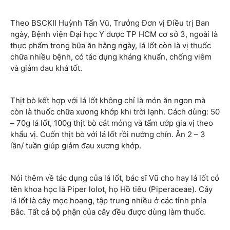
Theo BSCKII Huỳnh Tấn Vũ, Trưởng Đơn vị Điều trị Ban
ngày, Bệnh viện Đại học Y dược TP HCM cơ sở 3, ngoài là
thực phẩm trong bữa ăn hằng ngày, lá lốt còn là vị thuốc
chữa nhiều bệnh, có tác dụng kháng khuẩn, chống viêm
và giảm đau khá tốt.
Thịt bò kết hợp với lá lốt không chỉ là món ăn ngon mà
còn là thuốc chữa xương khớp khi trời lạnh. Cách dùng: 50
– 70g lá lốt, 100g thịt bò cắt mỏng và tẩm ướp gia vị theo
khẩu vị. Cuốn thịt bò với lá lốt rồi nướng chín. Ăn 2 – 3
lần/ tuần giúp giảm đau xương khớp.
Nói thêm về tác dụng của lá lốt, bác sĩ Vũ cho hay lá lốt có
tên khoa học là Piper lolot, họ Hồ tiêu (Piperaceae). Cây
lá lốt là cây mọc hoang, tập trung nhiều ở các tỉnh phía
Bắc. Tất cả bộ phận của cây đều được dùng làm thuốc.