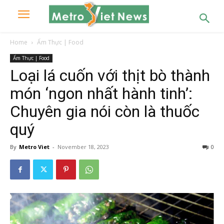
Home
Ẩm Thực | Food
Ẩm Thực | Food
Loại lá cuốn với thịt bò thành
món ‘ngon nhất hành tinh’:
Chuyên gia nói còn là thuốc
quý
By
Metro Viet
-
November 18, 2023
0