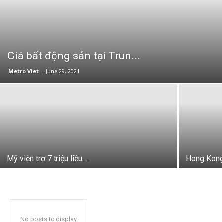
Giá bất động sản tại Trun...
Metro Viet
-
June 29, 2021
Mỹ viện trợ 7 triệu liều ...
Hong Kong
No posts to display