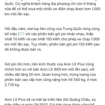
Quốc. Có nghĩa khách hàng địa phương chỉ còn ít tháng
nữa để có thể mua một chiếc xe điện chạy được hơn 1.000
km mỗi lần sạc.
Hồi đầu năm, startup Nio cũng của Trung Quốc từng công
bố mẫu
ET7
với các phiên bản gói pin khác nhau, thấp
nhất 70 kWh và cao nhất 150 kWh cho phép xe chạy 1.000
km mỗi lần sạc. Tuy nhiên, phiên bản gói pin 150 kWh sau
đó không được bán ra.
Gói pin lớn hơn, nên kích thước của Aion LX Plus cũng
nhỉnh hơn so với bản Aion LX (650 km mỗi lần sạc), với
chiều dài tăng 50 mm. Quan trọng hơn, trọng lượng của
phiên bản cao cấp hơn cũng nặng hơn tới 540 kg, ở mức
2.720 kg.
Aion LX Plus sẽ ra mắt tại triển lãm ôtô Quảng Châu, sự
kiện diễn ra ngày 19-28/11. Giá bán chưa được công bố.