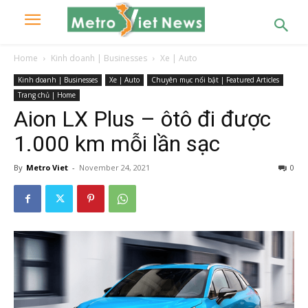
Home
Kinh doanh | Businesses
Xe | Auto
Kinh doanh | Businesses
Xe | Auto
Chuyên mục nổi bật | Featured Articles
Trang chủ | Home
Aion LX Plus – ôtô đi được
1.000 km mỗi lần sạc
By
Metro Viet
-
November 24, 2021
0