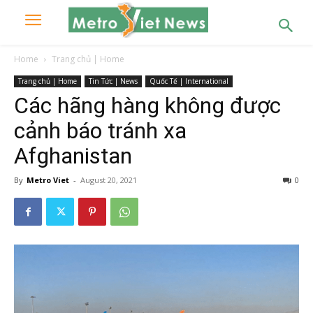
Home
Trang chủ | Home
Trang chủ | Home
Tin Tức | News
Quốc Tế | International
Các hãng hàng không được
cảnh báo tránh xa
Afghanistan
By
Metro Viet
-
August 20, 2021
0