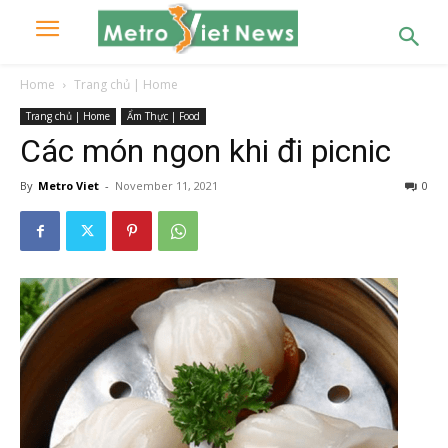
Home
Trang chủ | Home
Trang chủ | Home
Ẩm Thực | Food
Các món ngon khi đi picnic
By
Metro Viet
-
November 11, 2021
0