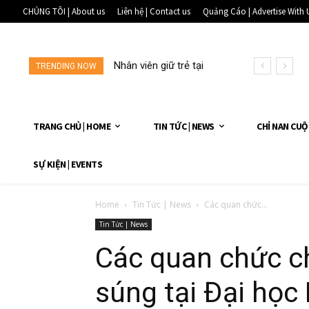
CHÚNG TÔI | About us
Liên hệ | Contact us
Quảng Cáo | Advertise With 
Nhân viên giữ trẻ tại
TRENDING NOW
một...
TRANG CHỦ | HOME
TIN TỨC | NEWS
CHỈ NAN CUỘ
SỰ KIỆN | EVENTS
Home
Tin Tức | News
Các quan chức...
Tin Tức | News
Các quan chức c
súng tại Đại học