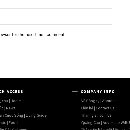
owser for the next time I comment.
CK ACCESS
COMPANY INFO
g chủ | Home
Về Công ty | About us
ức | News
Liên hệ | Contact Us
an Cuộc Sống | Living Guide
Tham gia | Join Us
hực | Food
Quảng Cáo | Advertise With 
ên Đề | Columns
Thông tin bảo mật | Privacy 