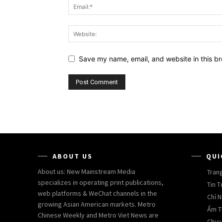
Save my name, email, and website in this br
ABOUT US
QUI
About us: New Mainstream Media
Tran
specializes in operating print publications,
Tin T
web platforms & WeChat channels in the
Chỉ N
growing Asian American markets. Metro
Ẩm T
Chinese Weekly and Metro Viet News are
Chuy