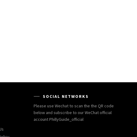
SOCIAL NETWORKS
Please use Wechat to scan the the QR code
below and subscribe to our WeChat official
account PhillyGuide_official
Us
Policy