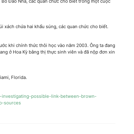
ân Bồ Đào Nha, các quan chức cho biết trong một cuộc
túi xách chứa hai khẩu súng, các quan chức cho biết.
ước khi chính thức thôi học vào năm 2003. Ông ta đang
 đang ở Hoa Kỳ bằng thị thực sinh viên và đã nộp đơn xin
iami, Florida.
-investigating-possible-link-between-brown-
ap-sources