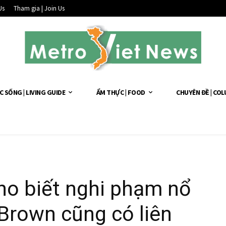
Us
Tham gia | Join Us
C SỐNG | LIVING GUIDE
ẨM THỰC | FOOD
CHUYÊN ĐỀ | CO
ho biết nghi phạm nổ
 Brown cũng có liên