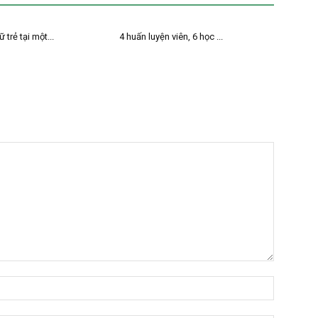
 trẻ tại một...
4 huấn luyện viên, 6 học ...