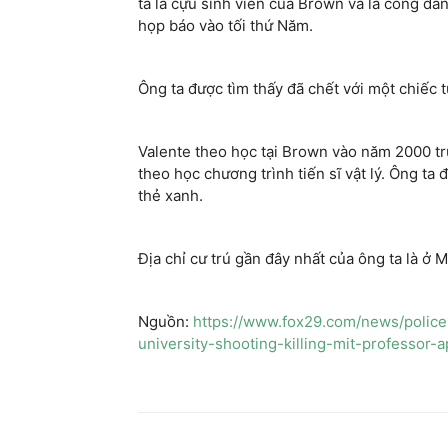
ta là cựu sinh viên của Brown và là công d
họp báo vào tối thứ Năm.
Ông ta được tìm thấy đã chết với một chiếc 
Valente theo học tại Brown vào năm 2000 tr
theo học chương trình tiến sĩ vật lý. Ông ta
thẻ xanh.
Địa chỉ cư trú gần đây nhất của ông ta là ở M
Nguồn:
https://www.fox29.com/news/police
university-shooting-killing-mit-professor-