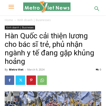
Home
Kinh doanh | Businesses
Kinh doanh | Businesses
Hàn Quốc cải thiện lương
cho bác sĩ trẻ, phủ nhận
ngành y tế đang gặp khủng
hoảng
By
Metro Viet
-
March 9, 2024
0