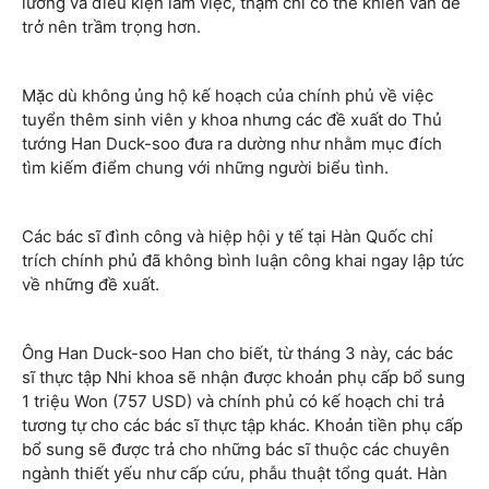
lương và điều kiện làm việc, thậm chí có thể khiến vấn đề
trở nên trầm trọng hơn.
Mặc dù không ủng hộ kế hoạch của chính phủ về việc
tuyển thêm sinh viên y khoa nhưng các đề xuất do Thủ
tướng Han Duck-soo đưa ra dường như nhằm mục đích
tìm kiếm điểm chung với những người biểu tình.
Các bác sĩ đình công và hiệp hội y tế tại Hàn Quốc chỉ
trích chính phủ đã không bình luận công khai ngay lập tức
về những đề xuất.
Ông Han Duck-soo Han cho biết, từ tháng 3 này, các bác
sĩ thực tập Nhi khoa sẽ nhận được khoản phụ cấp bổ sung
1 triệu Won (757 USD) và chính phủ có kế hoạch chi trả
tương tự cho các bác sĩ thực tập khác. Khoản tiền phụ cấp
bổ sung sẽ được trả cho những bác sĩ thuộc các chuyên
ngành thiết yếu như cấp cứu, phẫu thuật tổng quát. Hàn