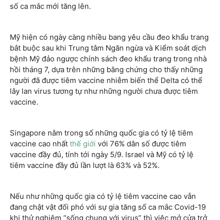
số ca mắc mới tăng lên.
Mỹ hiện có ngày càng nhiều bang yêu cầu đeo khẩu trang
bắt buộc sau khi Trung tâm Ngăn ngừa và Kiểm soát dịch
bệnh Mỹ đảo ngược chính sách đeo khẩu trang trong nhà
hồi tháng 7, dựa trên những bằng chứng cho thấy những
người đã được tiêm vaccine nhiễm biến thể Delta có thể
lây lan virus tương tự như những người chưa được tiêm
vaccine.
Singapore nằm trong số những quốc gia có tỷ lệ tiêm
vaccine cao nhất
thế giới
với 76% dân số được tiêm
vaccine đầy đủ, tính tới ngày 5/9. Israel và Mỹ có tỷ lệ
tiêm vaccine đầy đủ lần lượt là 63% và 52%.
Nếu như những quốc gia có tỷ lệ tiêm vaccine cao vẫn
đang chật vật đối phó với sự gia tăng số ca mắc Covid-19
khi thử nghiệm “sống chung với virus” thì việc mở cửa trở