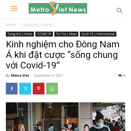
Home
Trang chủ | Home
Trang chủ | Home
COVID-19
Tin Tức | News
Quốc Tế | International
Kinh nghiệm cho Đông Nam
Á khi đặt cược “sống chung
với Covid-19”
By
Metro Viet
-
September 9, 2021
0