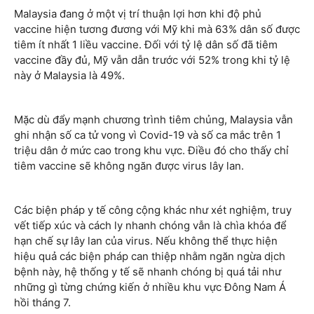
Malaysia đang ở một vị trí thuận lợi hơn khi độ phủ
vaccine hiện tương đương với Mỹ khi mà 63% dân số được
tiêm ít nhất 1 liều vaccine. Đối với tỷ lệ dân số đã tiêm
vaccine đầy đủ, Mỹ vẫn dẫn trước với 52% trong khi tỷ lệ
này ở Malaysia là 49%.
Mặc dù đẩy mạnh chương trình tiêm chủng, Malaysia vẫn
ghi nhận số ca tử vong vì Covid-19 và số ca mắc trên 1
triệu dân ở mức cao trong khu vực. Điều đó cho thấy chỉ
tiêm vaccine sẽ không ngăn được virus lây lan.
Các biện pháp y tế công cộng khác như xét nghiệm, truy
vết tiếp xúc và cách ly nhanh chóng vẫn là chìa khóa để
hạn chế sự lây lan của virus. Nếu không thể thực hiện
hiệu quả các biện pháp can thiệp nhằm ngăn ngừa dịch
bệnh này, hệ thống y tế sẽ nhanh chóng bị quá tải như
những gì từng chứng kiến ở nhiều khu vực Đông Nam Á
hồi tháng 7.