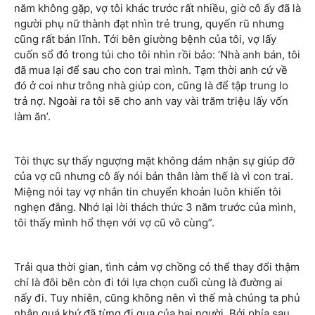
năm không gặp, vợ tôi khác trước rất nhiều, giờ cô ấy đã là
người phụ nữ thành đạt nhìn trẻ trung, quyến rũ nhưng
cũng rất bản lĩnh. Tới bên giường bệnh của tôi, vợ lấy
cuốn sổ đỏ trong túi cho tôi nhìn rồi bảo: ‘Nhà anh bán, tôi
đã mua lại để sau cho con trai mình. Tạm thời anh cứ về
đó ở coi như trông nhà giúp con, cũng là để tập trung lo
trả nợ. Ngoài ra tôi sẽ cho anh vay vài trăm triệu lấy vốn
làm ăn’.
Tôi thực sự thấy ngượng mặt không dám nhận sự giúp đỡ
của vợ cũ nhưng cô ấy nói bản thân làm thế là vì con trai.
Miệng nói tay vợ nhắn tin chuyển khoản luôn khiến tôi
nghẹn đắng. Nhớ lại lời thách thức 3 năm trước của mình,
tôi thấy mình hổ thẹn với vợ cũ vô cùng”.
Trải qua thời gian, tình cảm vợ chồng có thể thay đổi thậm
chí là đôi bên còn đi tới lựa chọn cuối cùng là đường ai
nấy đi. Tuy nhiên, cũng không nên vì thế mà chúng ta phủ
nhận quá khứ đã từng đi qua của hai người. Bởi phía sau