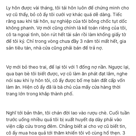
Ly hôn được vài tháng, tôi tái hôn luôn để chứng minh cho
vợ cũ thấy, bỏ cô ấy tôi cưới vợ khác quá dễ dàng. Tiếc
rằng sau khi tái hôn, sự nghiệp của tôi bỗng chốc tụt dốc
không phanh. Vợ mới cũng chính là kế toán riêng của tôi,
cô ta ngoại tình, bòn rút hết tài sản rồi làm khống giấy tờ
để tôi ký. Chỉ trong vòng chưa đầy 3 năm tôi mất hết, gia
sản tiêu tán, nhà cửa cũng phải bán để trả nợ.
Vợ mới bỏ theo trai, để lại tôi với 1 đống nợ nần. Ngược lại,
qua bạn bè tôi biết được, vợ cũ làm ăn phát đạt lắm, nghe
nói sau khi ly hôn tôi, cô ấy được bố mẹ bán đất cấp vốn
làm ăn. Hiện cô ấy đã là bà chủ của mấy cửa hàng thời
trang lớn trong khắp thành phố.
Nghĩ tới bản thân, tôi chán đời lao vào rượu chè. Cuối tuần
trước uống nhiều quá tôi bị xuất huyết dạ dày phải vào
viện cấp cứu trong đêm. Chẳng biết ai cho vợ cũ biết tin,
cô ấy mua hoa quả tới thăm khiến tôi vô cùng hổ thẹn. 3