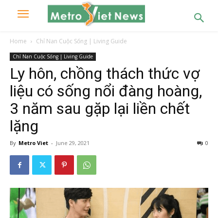
Home
Chỉ Nan Cuộc Sống | Living Guide
Chỉ Nan Cuộc Sống | Living Guide
Ly hôn, chồng thách thức vợ
liệu có sống nổi đàng hoàng,
3 năm sau gặp lại liền chết
lặng
By
Metro Viet
-
June 29, 2021
0