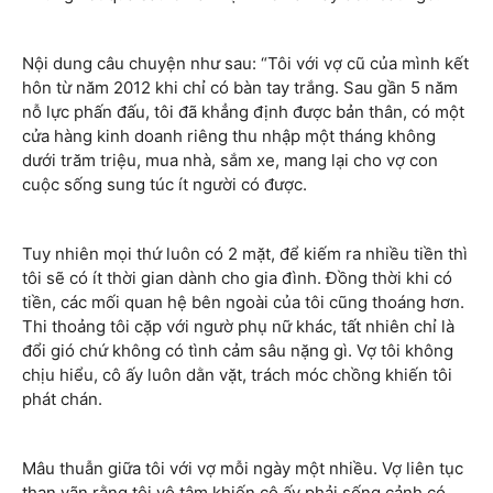
Nội dung câu chuyện như sau: “Tôi với vợ cũ của mình kết
hôn từ năm 2012 khi chỉ có bàn tay trắng. Sau gần 5 năm
nỗ lực phấn đấu, tôi đã khẳng định được bản thân, có một
cửa hàng kinh doanh riêng thu nhập một tháng không
dưới trăm triệu, mua nhà, sắm xe, mang lại cho vợ con
cuộc sống sung túc ít người có được.
Tuy nhiên mọi thứ luôn có 2 mặt, để kiếm ra nhiều tiền thì
tôi sẽ có ít thời gian dành cho gia đình. Đồng thời khi có
tiền, các mối quan hệ bên ngoài của tôi cũng thoáng hơn.
Thi thoảng tôi cặp với ngườ phụ nữ khác, tất nhiên chỉ là
đổi gió chứ không có tình cảm sâu nặng gì. Vợ tôi không
chịu hiểu, cô ấy luôn dằn vặt, trách móc chồng khiến tôi
phát chán.
Mâu thuẫn giữa tôi với vợ mỗi ngày một nhiều. Vợ liên tục
than vãn rằng tôi vô tâm khiến cô ấy phải sống cảnh có