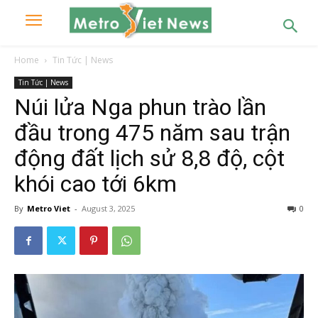
Home
Tin Tức | News
Tin Tức | News
Núi lửa Nga phun trào lần
đầu trong 475 năm sau trận
động đất lịch sử 8,8 độ, cột
khói cao tới 6km
By
Metro Viet
-
August 3, 2025
0