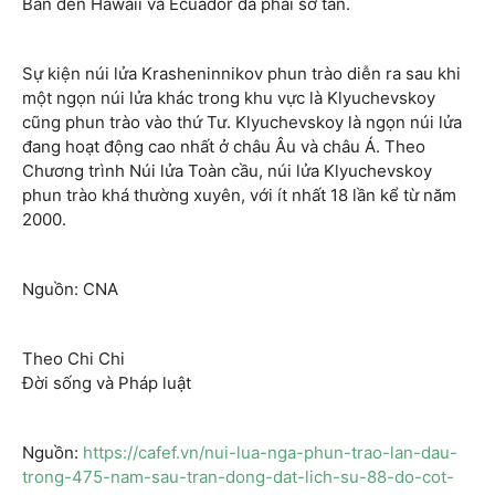
Bản đến Hawaii và Ecuador đã phải sơ tán.
Sự kiện núi lửa Krasheninnikov phun trào diễn ra sau khi
một ngọn núi lửa khác trong khu vực là Klyuchevskoy
cũng phun trào vào thứ Tư. Klyuchevskoy là ngọn núi lửa
đang hoạt động cao nhất ở châu Âu và châu Á. Theo
Chương trình Núi lửa Toàn cầu, núi lửa Klyuchevskoy
phun trào khá thường xuyên, với ít nhất 18 lần kể từ năm
2000.
Nguồn: CNA
Theo Chi Chi
Đời sống và Pháp luật
Nguồn:
https://cafef.vn/nui-lua-nga-phun-trao-lan-dau-
trong-475-nam-sau-tran-dong-dat-lich-su-88-do-cot-