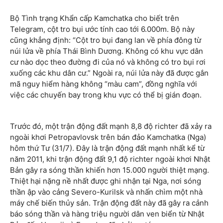
Bộ Tình trạng Khẩn cấp Kamchatka cho biết trên
Telegram, cột tro bụi ước tính cao tới 6.000m. Bộ này
cũng khẳng định: “Cột tro bụi đang lan về phía đông từ
núi lửa về phía Thái Bình Dương. Không có khu vực dân
cư nào dọc theo đường đi của nó và không có tro bụi rơi
xuống các khu dân cư.” Ngoài ra, núi lửa này đã được gắn
mã nguy hiểm hàng không “màu cam”, đồng nghĩa với
việc các chuyến bay trong khu vực có thể bị gián đoạn.
Trước đó, một trận động đất mạnh 8,8 độ richter đã xảy ra
ngoài khơi Petropavlovsk trên bán đảo Kamchatka (Nga)
hôm thứ Tư (31/7). Đây là trận động đất mạnh nhất kể từ
năm 2011, khi trận động đất 9,1 độ richter ngoài khơi Nhật
Bản gây ra sóng thần khiến hơn 15.000 người thiệt mạng.
Thiệt hại nặng nề nhất được ghi nhận tại Nga, nơi sóng
thần ập vào cảng Severo-Kurilsk và nhấn chìm một nhà
máy chế biến thủy sản. Trận động đất này đã gây ra cảnh
báo sóng thần và hàng triệu người dân ven biển từ Nhật