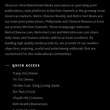
About us: New Mainstream Media specializes in operating print
publications, web platforms & WeChat channels in the growing Asian
American markets. Metro Chinese Weekly and Metro Viet News are
our main print publications, PhillyGuide and Chinese Business2.0 are
our primary WeChat channels. Three in-language websites
MetroChinese.com, MetroViet.com and MetroKorean.com share
daily news and feature articles with local Asian residents. By
building high quality media products, we provide to our readers
objective, inspiring, useful and entertaining editorials that are
customized for the multicultural communities.
QUICK ACCESS
Trang chủ | Home
Tin Tức | News
Chỉ Nan Cuộc Sống | Living Guide
Ẩm Thực | Food
Chuyên Đề | Columns
Kinh doanh | Businesses
Sự Kiện | Events