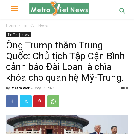
Home
Tin Tức | News
Tin Tức | News
Ông Trump thăm Trung
Quốc: Chủ tịch Tập Cận Bình
cảnh báo Đài Loan là chìa
khóa cho quan hệ Mỹ-Trung.
By
Metro Viet
-
May 16, 2026
0