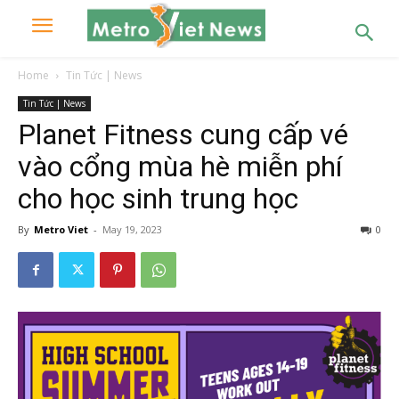
Home
Tin Tức | News
Tin Tức | News
Planet Fitness cung cấp vé
vào cổng mùa hè miễn phí
cho học sinh trung học
By
Metro Viet
-
May 19, 2023
0