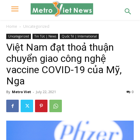
Home
Uncategorized
Uncategorized
Tin Tức | News
Quốc Tế | International
Việt Nam đạt thoả thuận
chuyển giao công nghệ
vaccine COVID-19 của Mỹ,
Nga
By
Metro Viet
-
July 22, 2021
0