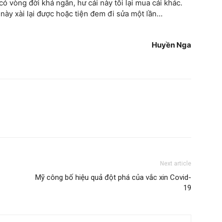
ó vòng đời khá ngắn, hư cái này tôi lại mua cái khác.
 này xài lại được hoặc tiện đem đi sửa một lần…
Huyền Nga
Next article
Mỹ công bố hiệu quả đột phá của vắc xin Covid-
19