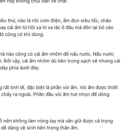
 ấm này không chịu bán ve chai”.
hiêu thứ, nào là nồi cơm điện, ấm đun siêu tốc, chảo
ay cái ấm từ hồi xa lơ xa lắc ở đâu má dồn lại bỏ vào
đó cũng có khi dùng.
 nhà nào cũng có cái ấm nhôm để nấu nước. Nấu nước
. Bởi vậy, cái ấm nhôm dù bên trong sạch sẽ nhưng cái
dày phía dưới đáy.
rất tinh tế, đặc biệt là phần vòi ấm. Vòi ấm được thiết
 chảy ra ngoài. Phần đầu vòi ấm hơi nhọn để dòng
gỗ nên không làm nóng tay mà vẫn giữ được cả trọng
 dễ dàng vệ sinh bên trong thân ấm.