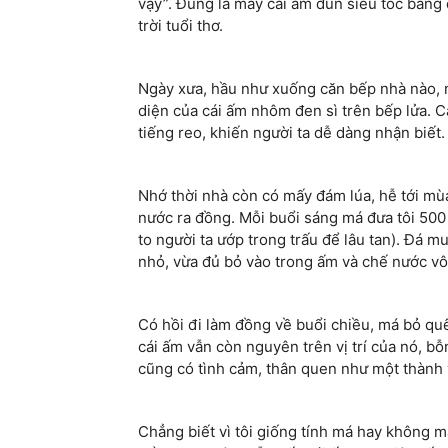
vậy”. Đúng là mấy cái ấm đun siêu tốc bằng 
trời tuổi thơ.
Ngày xưa, hầu như xuống căn bếp nhà nào, n
diện của cái ấm nhôm đen sì trên bếp lửa. C
tiếng reo, khiến người ta dễ dàng nhận biết.
Nhớ thời nhà còn có mấy đám lúa, hễ tới mù
nước ra đồng. Mỗi buổi sáng má đưa tôi 500
to người ta ướp trong trấu để lâu tan). Đá m
nhỏ, vừa đủ bỏ vào trong ấm và chế nước vô
Có hồi đi làm đồng về buổi chiều, má bỏ qu
cái ấm vẫn còn nguyên trên vị trí của nó, b
cũng có tình cảm, thân quen như một thành 
Chẳng biết vì tôi giống tính má hay không mà