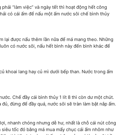
phải “làm việc” và ngày tết thì hoạt động hết công
phải có cái ấm để nấu một ấm nước sôi chế bình thủy
m lại được nấu thêm lần nữa để má mang theo. Những
 luôn có nước sôi, nấu hết bình này đến bình khác để
củ khoai lang hay củ mì dưới bếp than. Nước trong ấm
ước. Chế đầy cái bình thủy 1 lít 8 thì còn dư một chút.
 đủ, đừng để đầy quá, nước sôi sẽ tràn làm bật nắp ấm.
 lợi, nhanh chóng nhưng dễ hư, nhất là chỗ cái nút công
ấm siêu tốc đó bằng má mua mấy chục cái ấm nhôm như