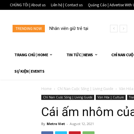
CHÚNG TÔI | About us
Liên hệ | Contact us
Quảng Cáo | Advertise With 
Nhân viên giữ trẻ tại
TRENDING NOW
một...
TRANG CHỦ | HOME
TIN TỨC | NEWS
CHỈ NAN CUỘ
SỰ KIỆN | EVENTS
Home
Chỉ Nan Cuộc Sống | Living Guide
Văn Hóa 
Chỉ Nan Cuộc Sống | Living Guide
Văn Hóa | Culture
Tra
Cái ấm nhôm củ
By
Metro Viet
-
August 12, 2021