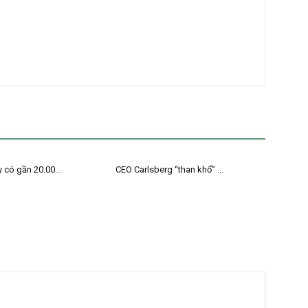
 có gần 20.00...
CEO Carlsberg “than khổ” ...