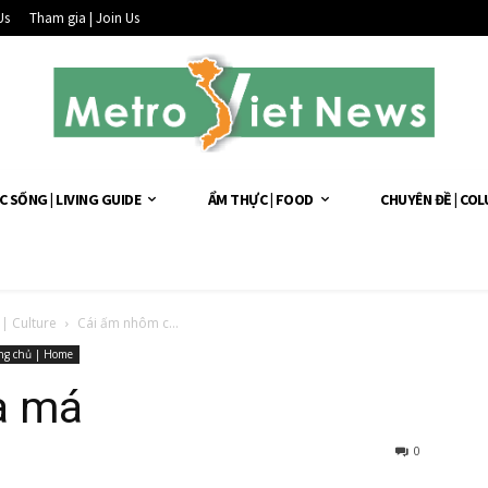
Us
Tham gia | Join Us
C SỐNG | LIVING GUIDE
ẨM THỰC | FOOD
CHUYÊN ĐỀ | CO
| Culture
Cái ấm nhôm c...
ng chủ | Home
a má
0