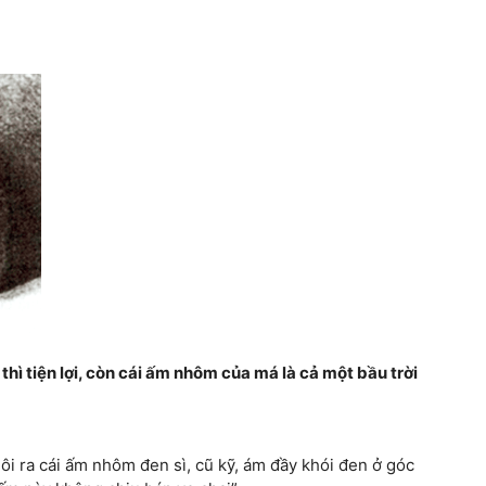
hì tiện lợi, còn cái ấm nhôm của má là cả một bầu trời
lôi ra cái ấm nhôm đen sì, cũ kỹ, ám đầy khói đen ở góc