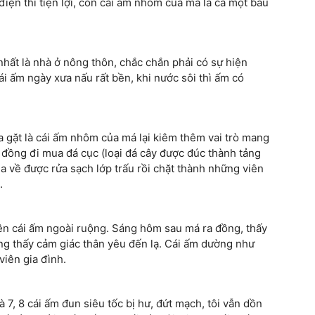
điện thì tiện lợi, còn cái ấm nhôm của má là cả một bầu
hất là nhà ở nông thôn, chắc chắn phải có sự hiện
ái ấm ngày xưa nấu rất bền, khi nước sôi thì ấm có
a gặt là cái ấm nhôm của má lại kiêm thêm vai trò mang
 đồng đi mua đá cục (loại đá cây được đúc thành tảng
ua về được rửa sạch lớp trấu rồi chặt thành những viên
.
ên cái ấm ngoài ruộng. Sáng hôm sau má ra đồng, thấy
ỗng thấy cảm giác thân yêu đến lạ. Cái ấm dường như
viên gia đình.
 7, 8 cái ấm đun siêu tốc bị hư, đứt mạch, tôi vẫn dồn