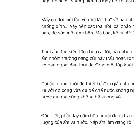
bếp. Ba bảo: “Không biết má mày tiếc gì cái
Mấy chị tôi mỗi lần về nhà là “tha” về bao n
chống dính… Vậy nên các loại nồi, cái chảo h
bao, để vào một góc bếp. Má bảo, kệ cứ để 
Thời ấm đun siêu tốc chưa ra đời, hầu như
ấm nhôm thường bằng củi hay trấu hoặc rơm
vỏ bên ngoài đen thui do đóng một lớp khói 
Cái ấm nhôm thời đó thiết kế đơn giản nhưng 
kế với độ cong vừa đủ để chế nước không bị
nước dù nhỏ cũng không hề vương vãi.
Đặc biệt, phần tay cầm bên ngoài được tra 
lượng của ấm và nước. Nắp ấm làm dạng rời,