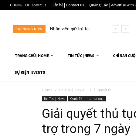
CHÚNG TÔI | About us
Liên hệ | Contact us
Quảng Cáo | Advertise With 
Nhân viên giữ trẻ tại
TRENDING NOW
một...
TRANG CHỦ | HOME
TIN TỨC | NEWS
CHỈ NAN CUỘ
SỰ KIỆN | EVENTS
Home
Tin Tức | News
Giải quyết th...
Tin Tức | News
Quốc Tế | International
Giải quyết thủ t
trợ trong 7 ngày