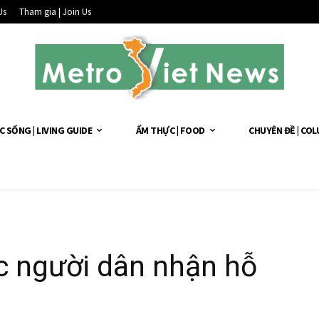
Us
Tham gia | Join Us
C SỐNG | LIVING GUIDE
ẨM THỰC | FOOD
CHUYÊN ĐỀ | CO
ục người dân nhận hỗ