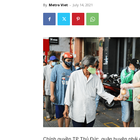
By
Metro Viet
-
July 14, 2021
Chính quyền TP Thủ Đức, quận huyện phải giả