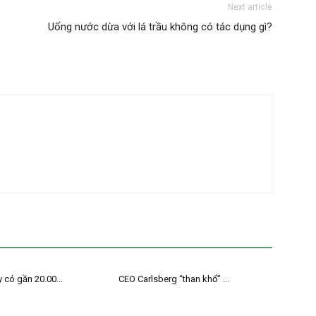
Next article
Uống nước dừa với lá trầu không có tác dụng gì?
 có gần 20.00...
CEO Carlsberg “than khổ” ...