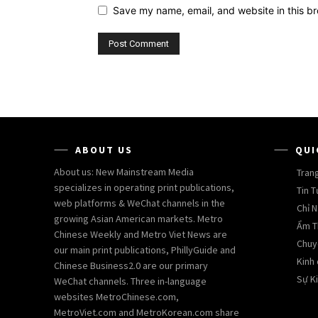
Save my name, email, and website in this br
ABOUT US
QUI
About us: New Mainstream Media
Tran
specializes in operating print publications,
Tin T
web platforms & WeChat channels in the
Chỉ N
growing Asian American markets. Metro
Ẩm T
Chinese Weekly and Metro Viet News are
Chuy
our main print publications, PhillyGuide and
Kinh
Chinese Business2.0 are our primary
Sự Ki
WeChat channels. Three in-language
websites MetroChinese.com,
MetroViet.com and MetroKorean.com share