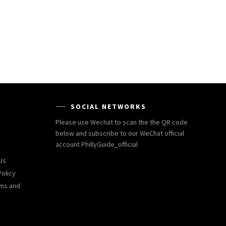
SOCIAL NETWORKS
Please use Wechat to scan the the QR code
below and subscribe to our WeChat official
account PhillyGuide_official
Us
Policy
rms and