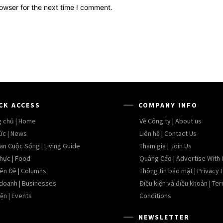
owser for the next time I comment.
CK ACCESS
COMPANY INFO
g chủ | Home
Về Công ty | About us
ức | News
Liên hệ | Contact Us
an Cuộc Sống | Living Guide
Tham gia | Join Us
hực | Food
Quảng Cáo | Advertise With 
ên Đề | Columns
Thông tin bảo mật | Privacy 
 doanh | Businesses
Điều kiện và điều khoản | Te
ện | Events
Conditions
NEWSLETTER