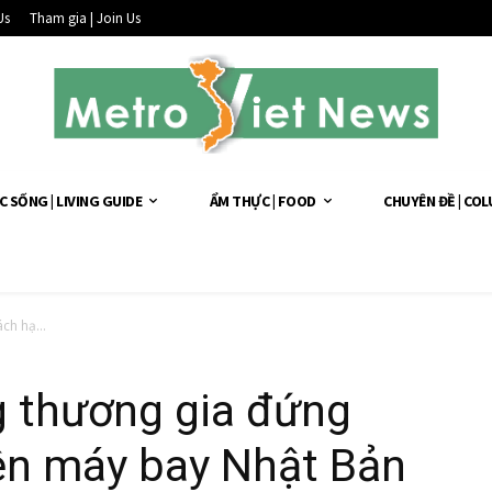
Us
Tham gia | Join Us
C SỐNG | LIVING GUIDE
ẨM THỰC | FOOD
CHUYÊN ĐỀ | CO
ch hạ...
 thương gia đứng
rên máy bay Nhật Bản