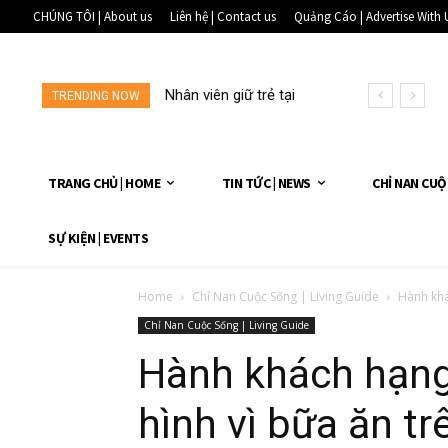
CHÚNG TÔI | About us
Liên hệ | Contact us
Quảng Cáo | Advertise With 
Nhân viên giữ trẻ tại
TRENDING NOW
một...
TRANG CHỦ | HOME
TIN TỨC | NEWS
CHỈ NAN CUỘ
SỰ KIỆN | EVENTS
Home
Chỉ Nan Cuộc Sống | Living Guide
Hành khá
Chỉ Nan Cuộc Sống | Living Guide
Hành khách hạng
hình vì bữa ăn t