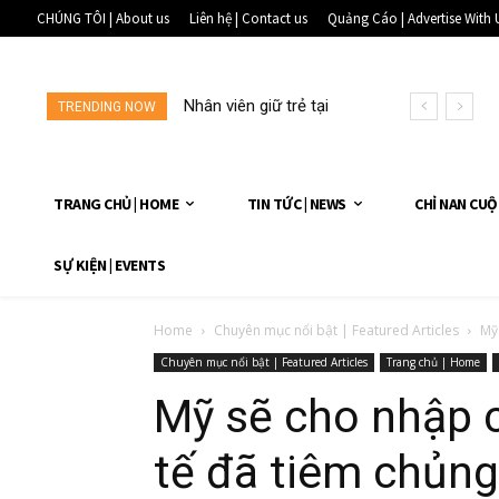
CHÚNG TÔI | About us
Liên hệ | Contact us
Quảng Cáo | Advertise With 
Nhân viên giữ trẻ tại
TRENDING NOW
một...
TRANG CHỦ | HOME
TIN TỨC | NEWS
CHỈ NAN CUỘ
SỰ KIỆN | EVENTS
Home
Chuyên mục nổi bật | Featured Articles
Mỹ 
Chuyên mục nổi bật | Featured Articles
Trang chủ | Home
Mỹ sẽ cho nhập 
tế đã tiêm chủng