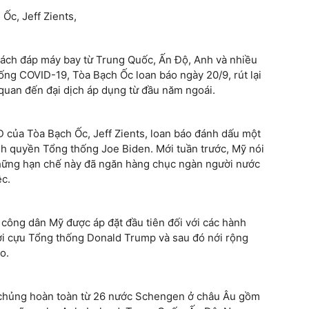
Ốc, Jeff Zients,
hách đáp máy bay từ Trung Quốc, Ấn Độ, Anh và nhiều
ng COVID-19, Tòa Bạch Ốc loan báo ngày 20/9, rút lại
quan đến đại dịch áp dụng từ đầu năm ngoái.
 của Tòa Bạch Ốc, Jeff Zients, loan báo đánh dấu một
ính quyền Tổng thống Joe Biden. Mới tuần trước, Mỹ nói
 Những hạn chế này đã ngăn hàng chục ngàn người nước
ệc.
công dân Mỹ được áp đặt đầu tiên đối với các hành
ởi cựu Tổng thống Donald Trump và sau đó nới rộng
o.
 chủng hoàn toàn từ 26 nước Schengen ở châu Âu gồm