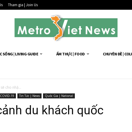
Us
Tham gia | Join Us
C SỐNG | LIVING GUIDE
ẨM THỰC | FOOD
CHUYÊN ĐỀ | CO
sẽ cho nhậ...
COVID-19
Tin Tức | News
Quốc Gia | National
cảnh du khách quốc