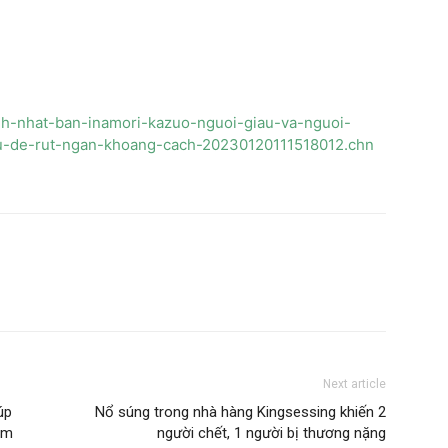
anh-nhat-ban-inamori-kazuo-nguoi-giau-va-nguoi-
u-de-rut-ngan-khoang-cach-20230120111518012.chn
Next article
úp
Nổ súng trong nhà hàng Kingsessing khiến 2
ệm
người chết, 1 người bị thương nặng