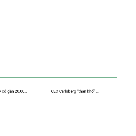
 có gần 20.00...
CEO Carlsberg “than khổ” ...