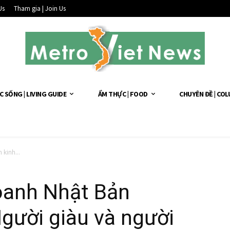
Us
Tham gia | Join Us
C SỐNG | LIVING GUIDE
ẨM THỰC | FOOD
CHUYÊN ĐỀ | CO
 kinh...
oanh Nhật Bản
gười giàu và người