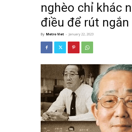
nghèo chỉ khác n
điều để rút ngắ
By
Metro Viet
-
January 22, 2023