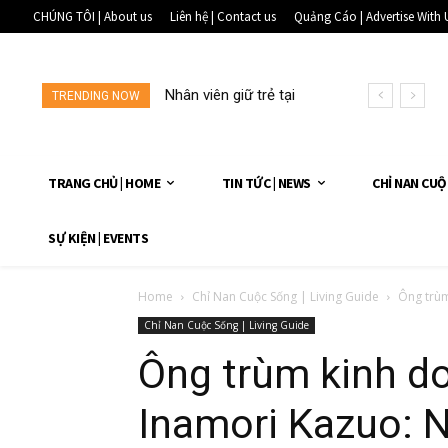
CHÚNG TÔI | About us
Liên hệ | Contact us
Quảng Cáo | Advertise With 
Nhân viên giữ trẻ tại
TRENDING NOW
một...
TRANG CHỦ | HOME
TIN TỨC | NEWS
CHỈ NAN CUỘ
SỰ KIỆN | EVENTS
Home
Chỉ Nan Cuộc Sống | Living Guide
Ông trùm
Chỉ Nan Cuộc Sống | Living Guide
Ông trùm kinh d
Inamori Kazuo: N