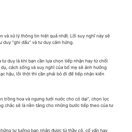
n và xử lý thông tin hiệt quả nhất. Lối suy nghĩ này sẽ
tư duy “ghi dấu” và tư duy cảm hứng.
 tư duy là khi bạn cần lựa chọn tiếp nhận hay từ chối
 Ví dụ, cách sống và suy nghĩ của bố mẹ sẽ ảnh hưởng
 hậu, lỗi thời thì cần phải bỏ đi để tiếp nhận kiến
 trồng hoa và ngưng tưới nước cho cỏ dại”, chọn lọc
ng chắc sẽ là nền tảng cho những bước tiếp theo của tư
 những tư tưởng bạn nhận được từ thầy cô, cố vấn hay