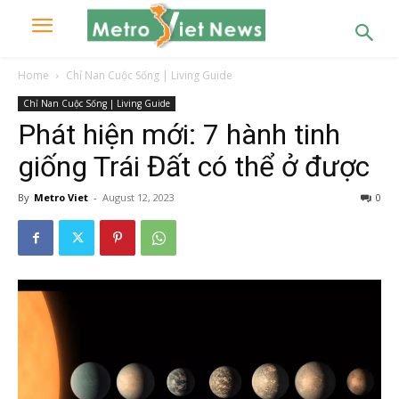
Home
Chỉ Nan Cuộc Sống | Living Guide
Chỉ Nan Cuộc Sống | Living Guide
Phát hiện mới: 7 hành tinh
giống Trái Đất có thể ở được
By
Metro Viet
-
August 12, 2023
0