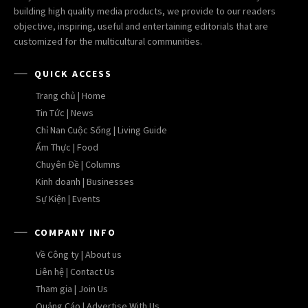
building high quality media products, we provide to our readers
objective, inspiring, useful and entertaining editorials that are
customized for the multicultural communities.
QUICK ACCESS
Trang chủ | Home
Tin Tức | News
Chỉ Nan Cuộc Sống | Living Guide
Ẩm Thực | Food
Chuyên Đề | Columns
Kinh doanh | Businesses
Sự Kiện | Events
COMPANY INFO
Về Công ty | About us
Liên hệ | Contact Us
Tham gia | Join Us
Quảng Cáo | Advertise With Us