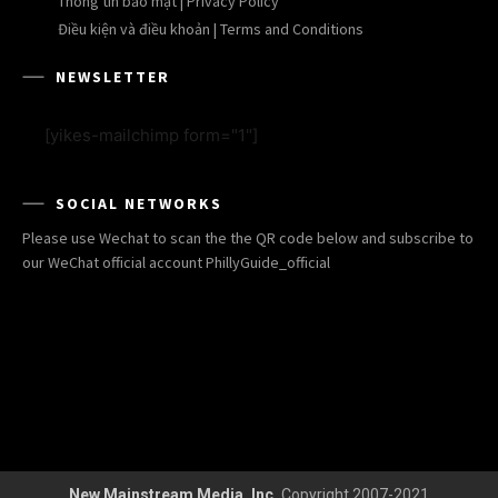
Thông tin bảo mật | Privacy Policy
Điều kiện và điều khoản | Terms and Conditions
NEWSLETTER
[yikes-mailchimp form="1"]
SOCIAL NETWORKS
Please use Wechat to scan the the QR code below and subscribe to
our WeChat official account PhillyGuide_official
New Mainstream Media, Inc.
Copyright 2007-2021