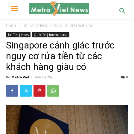
Home
Tin Tức | News
Quốc Tế | International
Tin Tức | News
Quốc Tế | International
Singapore cảnh giác trước
nguy cơ rửa tiền từ các
khách hàng giàu có
By
Metro Viet
-
May 26, 2023
0