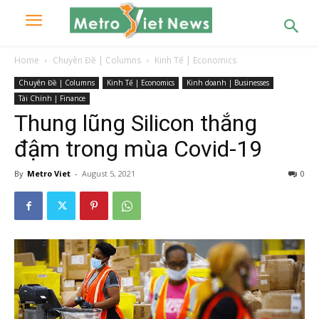
Home
Chuyên Đề | Columns
Kinh Tế | Economics
Chuyên Đề | Columns
Kinh Tế | Economics
Kinh doanh | Businesses
Tài Chính | Finance
Thung lũng Silicon thắng
đậm trong mùa Covid-19
By
Metro Viet
-
August 5, 2021
0