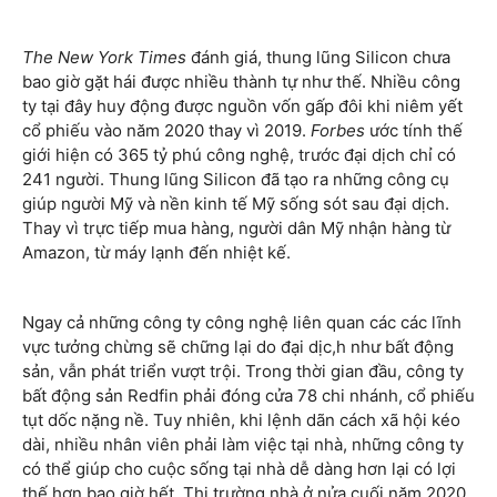
The New York Times
đánh giá, thung lũng Silicon chưa
bao giờ gặt hái được nhiều thành tự như thế. Nhiều công
ty tại đây huy động được nguồn vốn gấp đôi khi niêm yết
cổ phiếu vào năm 2020 thay vì 2019.
Forbes
ước tính thế
giới hiện có 365 tỷ phú công nghệ, trước đại dịch chỉ có
241 người. Thung lũng Silicon đã tạo ra những công cụ
giúp người Mỹ và nền kinh tế Mỹ sống sót sau đại dịch.
Thay vì trực tiếp mua hàng, người dân Mỹ nhận hàng từ
Amazon, từ máy lạnh đến nhiệt kế.
Ngay cả những công ty công nghệ liên quan các các lĩnh
vực tưởng chừng sẽ chững lại do đại dịc,h như bất động
sản, vẫn phát triển vượt trội. Trong thời gian đầu, công ty
bất động sản Redfin phải đóng cửa 78 chi nhánh, cổ phiếu
tụt dốc nặng nề. Tuy nhiên, khi lệnh dãn cách xã hội kéo
dài, nhiều nhân viên phải làm việc tại nhà, những công ty
có thể giúp cho cuộc sống tại nhà dễ dàng hơn lại có lợi
thế hơn bao giờ hết. Thị trường nhà ở nửa cuối năm 2020