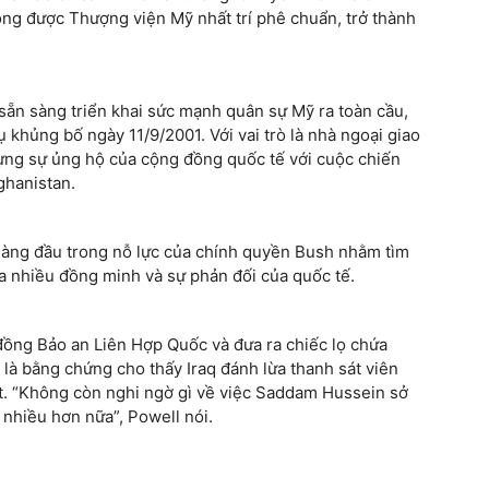
ông được Thượng viện Mỹ nhất trí phê chuẩn, trở thành
ẵn sàng triển khai sức mạnh quân sự Mỹ ra toàn cầu,
khủng bố ngày 11/9/2001. Với vai trò là nhà ngoại giao
ựng sự ủng hộ của cộng đồng quốc tế với cuộc chiến
ghanistan.
ò hàng đầu trong nỗ lực của chính quyền Bush nhằm tìm
của nhiều đồng minh và sự phản đối của quốc tế.
đồng Bảo an Liên Hợp Quốc và đưa ra chiếc lọ chứa
 là bằng chứng cho thấy Iraq đánh lừa thanh sát viên
ạt. “Không còn nghi ngờ gì về việc Saddam Hussein sở
 nhiều hơn nữa”, Powell nói.