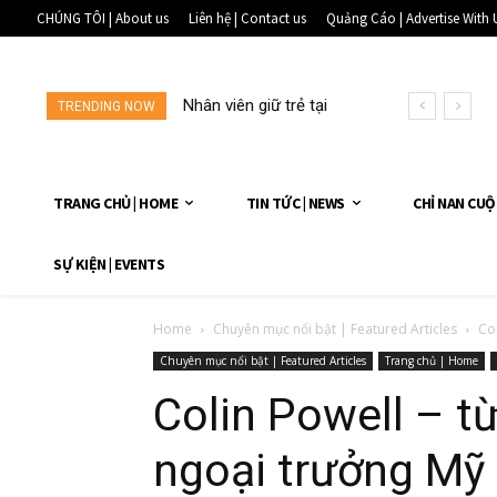
CHÚNG TÔI | About us
Liên hệ | Contact us
Quảng Cáo | Advertise With 
Nhân viên giữ trẻ tại
TRENDING NOW
một...
TRANG CHỦ | HOME
TIN TỨC | NEWS
CHỈ NAN CUỘ
SỰ KIỆN | EVENTS
Home
Chuyên mục nổi bật | Featured Articles
Col
Chuyên mục nổi bật | Featured Articles
Trang chủ | Home
Colin Powell – t
ngoại trưởng Mỹ 