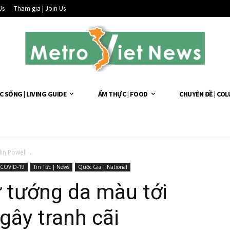
Us
Tham gia | Join Us
C SỐNG | LIVING GUIDE
ẨM THỰC | FOOD
CHUYÊN ĐỀ | CO
in Powell ...
COVID-19
Tin Tức | News
Quốc Gia | National
ừ tướng da màu tới
gây tranh cãi