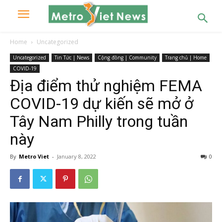
Home
Uncategorized
Uncategorized
Tin Tức | News
Cộng đồng | Community
Trang chủ | Home
COVID-19
Địa điểm thử nghiệm FEMA
COVID-19 dự kiến sẽ mở ở
Tây Nam Philly trong tuần
này
By
Metro Viet
-
January 8, 2022
0