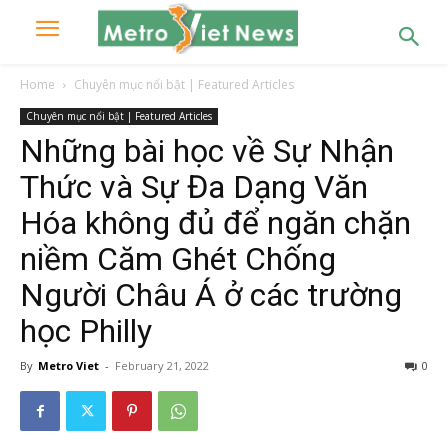
Home
Chuyên mục nổi bật | Featured Articles
Chuyên mục nổi bật | Featured Articles
Những bài học về Sự Nhận
Thức và Sự Đa Dạng Văn
Hóa không đủ để ngăn chặn
niềm Căm Ghét Chống
Người Châu Á ở các trường
học Philly
By
Metro Viet
-
February 21, 2022
0