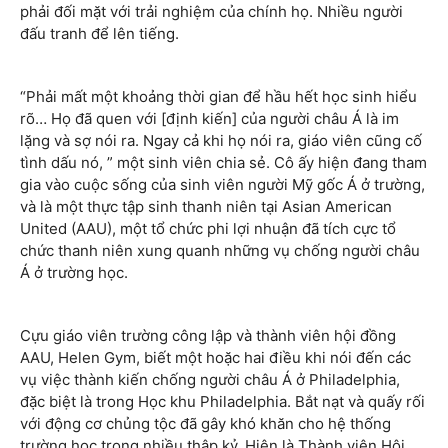
phải đối mặt với trải nghiệm của chính họ. Nhiều người
đấu tranh để lên tiếng.
“Phải mất một khoảng thời gian để hầu hết học sinh hiểu
rõ… Họ đã quen với [định kiến] của người châu Á là im
lặng và sợ nói ra. Ngay cả khi họ nói ra, giáo viên cũng cố
tình dấu nó, ” một sinh viên chia sẻ. Cô ấy hiện đang tham
gia vào cuộc sống của sinh viên người Mỹ gốc Á ở trường,
và là một thực tập sinh thanh niên tại Asian American
United (AAU), một tổ chức phi lợi nhuận đã tích cực tổ
chức thanh niên xung quanh những vụ chống người châu
Á ở trường học.
Cựu giáo viên trường công lập và thành viên hội đồng
AAU, Helen Gym, biết một hoặc hai điều khi nói đến các
vụ việc thành kiến chống người châu Á ở Philadelphia,
đặc biệt là trong Học khu Philadelphia. Bắt nạt và quấy rối
với động cơ chủng tộc đã gây khó khăn cho hệ thống
trường học trong nhiều thập kỷ. Hiện là Thành viên Hội