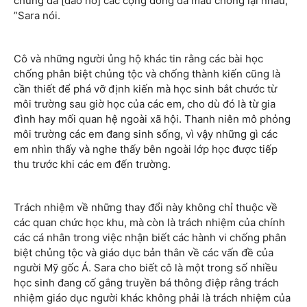
chúng đã [đào hố] các cộng đồng da màu chống lại nhau,
”Sara nói.
Cô và những người ủng hộ khác tin rằng các bài học
chống phân biệt chủng tộc và chống thành kiến cũng là
cần thiết để phá vỡ định kiến mà học sinh bắt chước từ
môi trường sau giờ học của các em, cho dù đó là từ gia
đình hay mối quan hệ ngoài xã hội. Thanh niên mô phỏng
môi trường các em đang sinh sống, vì vậy những gì các
em nhìn thấy và nghe thấy bên ngoài lớp học được tiếp
thu trước khi các em đến trường.
Trách nhiệm về những thay đổi này không chỉ thuộc về
các quan chức học khu, mà còn là trách nhiệm của chính
các cá nhân trong việc nhận biết các hành vi chống phân
biệt chủng tộc và giáo dục bản thân về các vấn đề của
người Mỹ gốc Á. Sara cho biết cô là một trong số nhiều
học sinh đang cố gắng truyền bá thông điệp rằng trách
nhiệm giáo dục người khác không phải là trách nhiệm của