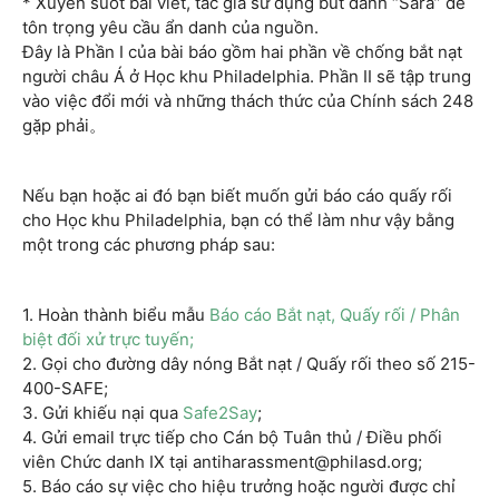
* Xuyên suốt bài viết, tác giả sử dụng bút danh “Sara” để
tôn trọng yêu cầu ẩn danh của nguồn.
Đây là Phần I của bài báo gồm hai phần về chống bắt nạt
người châu Á ở Học khu Philadelphia. Phần II sẽ tập trung
vào việc đổi mới và những thách thức của Chính sách 248
gặp phải。
Nếu bạn hoặc ai đó bạn biết muốn gửi báo cáo quấy rối
cho Học khu Philadelphia, bạn có thể làm như vậy bằng
một trong các phương pháp sau:
1. Hoàn thành biểu mẫu
Báo cáo Bắt nạt, Quấy rối / Phân
biệt đối xử trực tuyến;
2. Gọi cho đường dây nóng Bắt nạt / Quấy rối theo số 215-
400-SAFE;
3. Gửi khiếu nại qua
Safe2Say
;
4. Gửi email trực tiếp cho Cán bộ Tuân thủ / Điều phối
viên Chức danh IX tại antiharassment@philasd.org;
5. Báo cáo sự việc cho hiệu trưởng hoặc người được chỉ