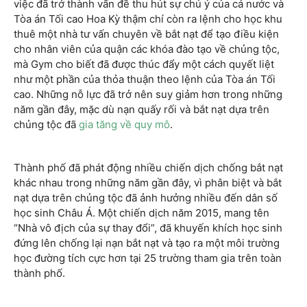
việc đã trở thành vấn đề thu hút sự chú ý của cả nước và
Tòa án Tối cao Hoa Kỳ thậm chí còn ra lệnh cho học khu
thuê một nhà tư vấn chuyên về bắt nạt để tạo điều kiện
cho nhân viên của quận các khóa đào tạo về chủng tộc,
mà Gym cho biết đã được thúc đẩy một cách quyết liệt
như một phần của thỏa thuận theo lệnh của Tòa án Tối
cao. Những nỗ lực đã trở nên suy giảm hơn trong những
năm gần đây, mặc dù nạn quấy rối và bắt nạt dựa trên
chủng tộc đã
gia tăng về quy mô
.
Thành phố đã phát động nhiều chiến dịch chống bắt nạt
khác nhau trong những năm gần đây, vì phân biệt và bắt
nạt dựa trên chủng tộc đã ảnh hưởng nhiều đến dân số
học sinh Châu Á. Một chiến dịch năm 2015, mang tên
“Nhà vô địch của sự thay đổi”, đã khuyến khích học sinh
đứng lên chống lại nạn bắt nạt và tạo ra một môi trường
học đường tích cực hơn tại 25 trường tham gia trên toàn
thành phố.