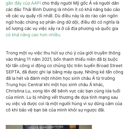
gần đây của AAPI
cho thấy người Mỹ gốc Á và người dân
các đảo Thái Bình Dương là nhóm ít có khả năng báo cáo
về các vụ quấy rối nhất. Dù điều này là do rào cản ngôn
ngữ hoặc chứng sợ phản ứng dữ dội, điều đó có nghĩa là
số lượng các vụ việc xảy ra ở cả địa phương và quốc gia
có khả năng cao hơn nhiều.
Trong một vụ việc thu hút sự chú ý của giới truyền thông
vào tháng 11 năm 2021, bốn thanh thiếu niên đã bị buộc
tội tấn công vì động cơ chủng tộc trên tuyến Broad Street
SEPTA, đã được ghi lại bằng máy quay. Những kẻ tấn công
đã la hét và đánh một nhóm học sinh châu Á từ trường
Trung học Central khi một học sinh châu Á khác,
Christina Lu, xong lên để bênh vực các bạn cùng lứa tuổi
của mình. Lu bị những vết thương đe dọa tính mạng sau
vụ việc và được coi là một người hùng vì sự dũng cảm của
cô khi bảo vệ bạn bè của mình khỏi sự ngược đãi.