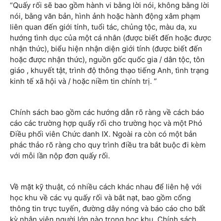
“Quấy rối sẽ bao gồm hành vi bằng lời nói, không bằng lời
nói, bằng văn bản, hình ảnh hoặc hành động xâm phạm
liên quan đến giới tính, tuổi tác, chủng tộc, màu da, xu
hướng tình dục của một cá nhân (được biết đến hoặc được
nhận thức), biểu hiện nhận diện giới tính (được biết đến
hoặc được nhận thức), nguồn gốc quốc gia / dân tộc, tôn
giáo , khuyết tật, trình độ thông thạo tiếng Anh, tình trạng
kinh tế xã hội và / hoặc niềm tin chính trị. ”
Chính sách bao gồm các hướng dẫn rõ ràng về cách báo
cáo các trường hợp quấy rối cho trường học và một Phó
Điều phối viên Chức danh IX. Ngoài ra còn có một bản
phác thảo rõ ràng cho quy trình điều tra bắt buộc đi kèm
với mỗi lần nộp đơn quấy rối.
Về mặt kỹ thuật, có nhiều cách khác nhau để liên hệ với
học khu về các vụ quấy rối và bắt nạt, bao gồm cổng
thông tin trực tuyến, đường dây nóng và báo cáo cho bất
kỳ nhân viên người lớn nào trong học khu. Chính sách