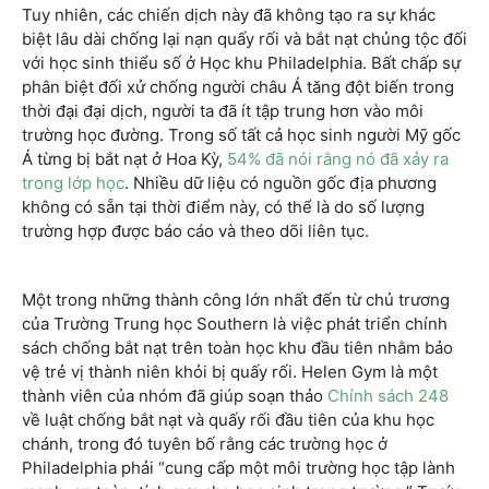
Tuy nhiên, các chiến dịch này đã không tạo ra sự khác
biệt lâu dài chống lại nạn quấy rối và bắt nạt chủng tộc đối
với học sinh thiểu số ở Học khu Philadelphia. Bất chấp sự
phân biệt đối xử chống người châu Á tăng đột biến trong
thời đại đại dịch, người ta đã ít tập trung hơn vào môi
trường học đường. Trong số tất cả học sinh người Mỹ gốc
Á từng bị bắt nạt ở Hoa Kỳ,
54% đã nói rằng nó đã xảy ra
trong lớp học
. Nhiều dữ liệu có nguồn gốc địa phương
không có sẵn tại thời điểm này, có thể là do số lượng
trường hợp được báo cáo và theo dõi liên tục.
Một trong những thành công lớn nhất đến từ chủ trương
của Trường Trung học Southern là việc phát triển chính
sách chống bắt nạt trên toàn học khu đầu tiên nhằm bảo
vệ trẻ vị thành niên khỏi bị quấy rối. Helen Gym là một
thành viên của nhóm đã giúp soạn thảo
Chính sách 248
về luật chống bắt nạt và quấy rối đầu tiên của khu học
chánh, trong đó tuyên bố rằng các trường học ở
Philadelphia phải “cung cấp một môi trường học tập lành