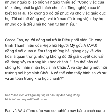
những người bị áp bức và người thiểu số. “Công việc của
tôi không phải là giải thích cho các đồng nghiệp của tôi
biết tôi là ai. Tôi không ở đó để phục vụ cho việc giáo dục
họ. Tôi có thể đóng một vai trò nào đó trong việc dạy họ
nhưng đó là điều mà họ nên tự tìm hiểu. ”
Grace Fan, người đóng vai trò là Điều phối viên Chương
trình Thanh niên của Hiệp hội Người Mỹ gốc Á (AAU)
đồng ý với quan điểm rằng những bài giảng dạy về văn
hóa là quan trọng, nhưng không đủ để giải quyết các vấn
đề đang xảy ra trong khu học chánh. “Làm thế nào để
chúng tôi nhìn nhận học sinh Châu Á và xây dựng một môi
trường nơi học sinh Châu Á có thể cảm thấy bình an vô sự
và an toàn trong khu học chánh?”
Các thành viên AUU gửi mặt nạ và bao tay đến cộng đồng
Hình ảnh từ nonprofitlawllc.com
Fan và AAU đóng góp vào sự nghiệp này bằng cách cung